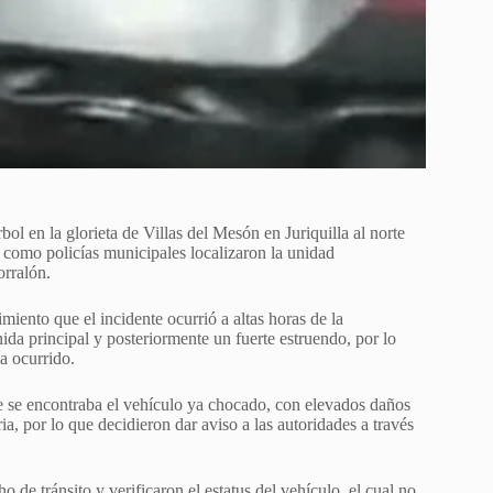
l en la glorieta de Villas del Mesón en Juriquilla al norte
s como policías municipales localizaron la unidad
orralón.
iento que el incidente ocurrió a altas horas de la
da principal y posteriormente un fuerte estruendo, por lo
ía ocurrido.
ue se encontraba el vehículo ya chocado, con elevados daños
ria, por lo que decidieron dar aviso a las autoridades a través
de tránsito y verificaron el estatus del vehículo, el cual no