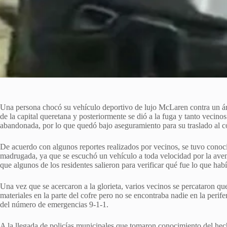
Una persona chocó su vehículo deportivo de lujo McLaren contra un árbo
de la capital queretana y posteriormente se dió a la fuga y tanto vecino
abandonada, por lo que quedó bajo aseguramiento para su traslado al c
De acuerdo con algunos reportes realizados por vecinos, se tuvo conocim
madrugada, ya que se escuchó un vehículo a toda velocidad por la aveni
que algunos de los residentes salieron para verificar qué fue lo que hab
Una vez que se acercaron a la glorieta, varios vecinos se percataron q
materiales en la parte del cofre pero no se encontraba nadie en la perife
del número de emergencias 9-1-1.
A la llegada de policías municipales que tomaron conocimiento del hecho 