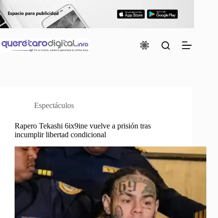
Saltar
al
contenido
Espectáculos
Rapero Tekashi 6ix9ine vuelve a prisión tras
incumplir libertad condicional