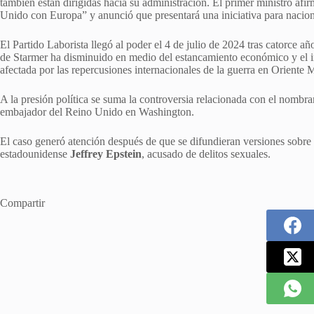
también están dirigidas hacia su administración. El primer ministro afi
Unido con Europa” y anunció que presentará una iniciativa para nacion
El Partido Laborista llegó al poder el 4 de julio de 2024 tras catorce 
de Starmer ha disminuido en medio del estancamiento económico y el in
afectada por las repercusiones internacionales de la guerra en Oriente 
A la presión política se suma la controversia relacionada con el nombra
embajador del Reino Unido en Washington.
El caso generó atención después de que se difundieran versiones sobre v
estadounidense
Jeffrey Epstein
, acusado de delitos sexuales.
Compartir