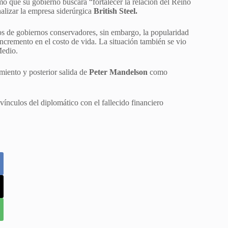
rmó que su gobierno buscará “fortalecer la relación del Reino
alizar la empresa siderúrgica
British Steel.
años de gobiernos conservadores, sin embargo, la popularidad
cremento en el costo de vida. La situación también se vio
Medio.
miento y posterior salida de
Peter Mandelson
como
ínculos del diplomático con el fallecido financiero