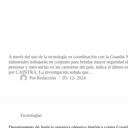
A través del uso de la tecnología en coordinación con la Guardia N
industriales trabajarán en conjunto para brindar mayor seguridad al
personas y mercancías en las carreteras del país, indica el último e
por CAINTRA. La investigación señala que…
Por
Redacción
05- 12- 2024
Tecnologías
Departamento de Justicia organiza ofensiva histórica contra Googl