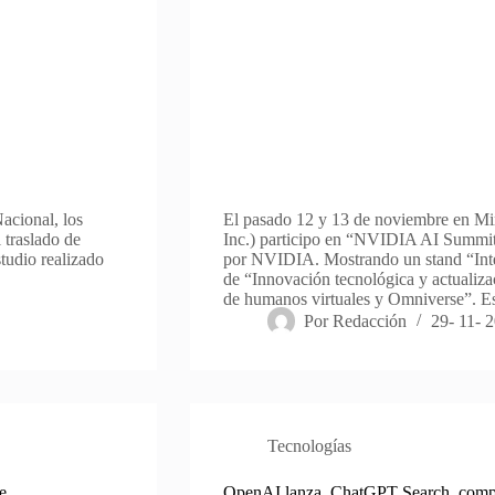
acional, los
El pasado 12 y 13 de noviembre en M
 traslado de
Inc.) participo en “NVIDIA AI Summit
studio realizado
por NVIDIA. Mostrando un stand “Inte
de “Innovación tecnológica y actualizac
de humanos virtuales y Omniverse”. E
Por
Redacción
29- 11- 
Tecnologías
e
OpenAI lanza, ChatGPT Search, comp