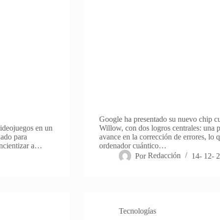
Google ha presentado su nuevo chip cu
videojuegos en un
Willow, con dos logros centrales: una p
jado para
avance en la corrección de errores, lo 
oncientizar a…
ordenador cuántico…
Por
Redacción
14- 12- 
Tecnologías