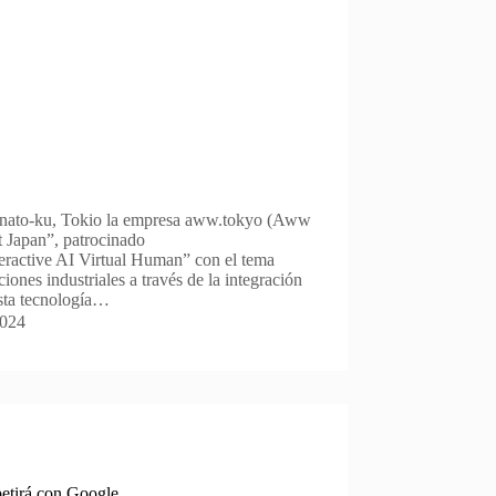
inato-ku, Tokio la empresa aww.tokyo (Aww
 Japan”, patrocinado
ractive AI Virtual Human” con el tema
iones industriales a través de la integración
sta tecnología…
2024
etirá con Google